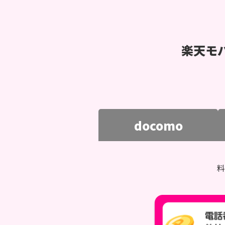
楽天モ
docomo
料