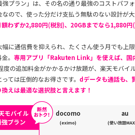
en最強プラン」は、その名の通り最強のコストパフ
金なので、使った分だけ支払う無駄のない設計が大
ずか2,880円(税別)、20GBまでなら1,880円(
大幅に通信費を抑えられ、たくさん使う月でも上限
料金。
専用アプリ「Rakuten Link」を使えば
税別)程度の追加料金がかかるかけ放題が、楽天モバ
とっては圧倒的なお得さです。
dデータも通話も、
り換えは最適な選択肢と言えます！
天モバイル
docomo
au
最強プラン
(eximo)
(使い放題MAX 