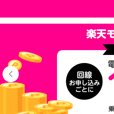
コ
ナ
ン
ビ
テ
ゲ
ン
ー
ツ
シ
へ
ョ
ス
ン
キ
に
ッ
移
プ
動