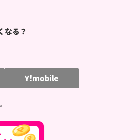
くなる？
Y!mobile
。