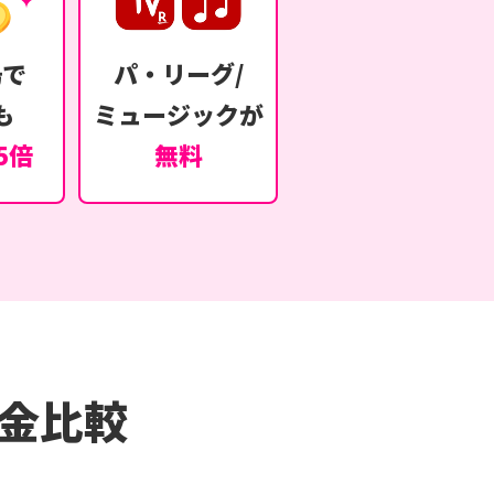
場で
パ・リーグ/
も
ミュージックが
5倍
無料
金比較